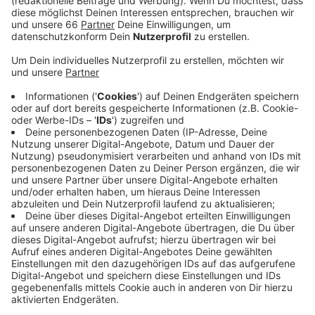
Anzeige
Noch bis morgen (7. Januar 2024) sollen Menschen in
Parks und Gärten eine Stunde lang Wintervögel zählen.
Also zum Beispiel Meisen, Finken, Rotkehlchen und
Spatzen. Die Aktion sei wichtig, um die Population zu
beobachten, so der NABU. Die Ergebnisse der letzten
Jahre hätten gezeigt, dass es weniger Vögel gebe.
Der Grund: sie finden weniger zu essen. Deswegen
dürfen Vögel inzwischen auch das ganze Jahr über
gefüttert werden.
Anzeige
Mehr Links und Infos zum Thema:
Anzeige