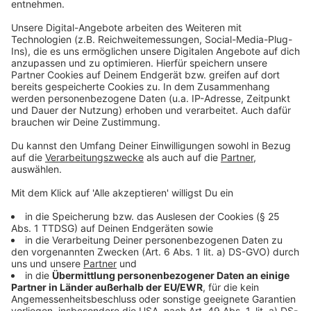
Drittanbieters, um Videoinhalte
einzubetten. Dieser Service kann
Daten zu Ihren Aktivitäten
sammeln. Bitte lesen Sie die
Details durch und stimmen Sie der
Nutzung des Service zu, um dieses
Video anzusehen.
Mehr Informationen
Inmitten der politischen und familiären Spannungen
erkennt Don Fabrizio, dass es an der Zeit ist, sich neu
Akzeptieren
zu positionieren und die Weichen für die Zukunft zu
powered by
Usercentrics Consent
stellen.
Management Platform
Anzeige
©
Copyright: Netflix
Don Fabrizios Familie lebt in Saus und Braus. Doch das