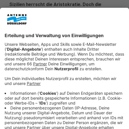
Sizilien herrscht die Aristokratie. Doch die
Anhänger des Risorgimento kämpfen für ein
geeintes Italien, frei von den Einflüssen anderer
Nationen und der alten Reichenklasse.
Veröffentlicht:
Freitag, 28.03.2025 20:02
Anzeige
Don Fabrizio Corbera (Kim Rossi Stuart), der Fürst von
Salina, lebt in einer Welt der Schönheit und Privilegien.
Doch mit der bevorstehenden Gründung eines
vereinten Italiens gerät die aristokratische Ordnung ins
Wanken, und auch die Zukunft seiner Familie steht auf