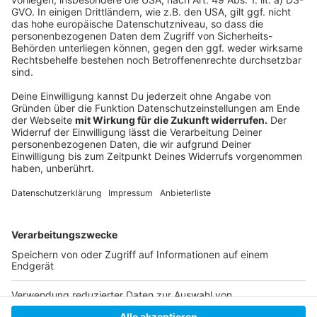
soll sich bald ändern.
Anzeige
©
Copyright: Netflix
Don Fabrizio muss Allianzen eingehen, damit er seine
Macht nicht verliert.
Anzeige
Anzeige