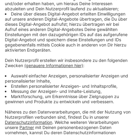
dem Spiel. Angesichts der politischen Umbrüche ist er
gezwungen, Bündnisse einzugehen, die seine Prinzipien
herausfordern. Eine Heirat seines Neffen Tancredi
(Saul Nanni) mit der reichen Bürgerlichen Angelica
(Deva Cassel) könnte die finanzielle Sicherheit seiner
Familie sichern, doch diese Entscheidung könnte das
Herz seiner Tochter Concetta (Benedetta Porcaroli)
brechen.
Streaming-Dienst: Netflix
Anzeige
Wir benötigen Ihre
Zustimmung, um den YouTube
Video-Service zu laden!
Wir verwenden einen Service eines