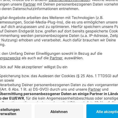
einzubetten. Dieser Servi
Ihren Aktivitäten sammeln.
die Details durch und s
Nutzung des Service zu, 
anzusehen
Mehr Informati
Je tiefer Claro gräbt, desto näher kommt sie einer Wah
Akzeptieren
und die Frage aufwirft, ob das Herz, das in ihrer Brust
powered by
Usercentrics Co
Anzeige
Platform
©
Copyright: Netflix
Clara wurde transplantiert. Doch starb ihr Spender ein
Anzeige
©
Copyright: Netflix