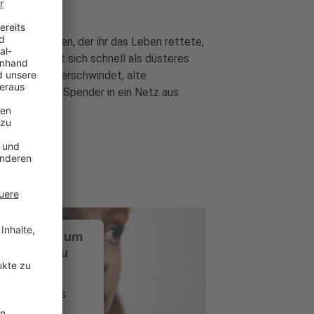
n zu erfahren, der ihr das Leben rettete,
 Ort entpuppt sich schnell als düsteres
. Ein Baby verschwindet, alte
kt, dass ihr Spender in ein Netz aus
ustimmung, um
-Service zu
ervice eines
ideoinhalte