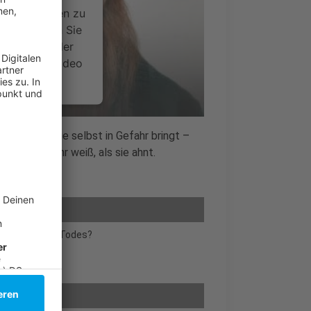
ce kann Daten zu
 Bitte lesen Sie
timmen Sie der
um dieses Video
.
onen
rheit, die sie selbst in Gefahr bringt –
 schlägt, mehr weiß, als sie ahnt.
nsent Management
es natürlichen Todes?