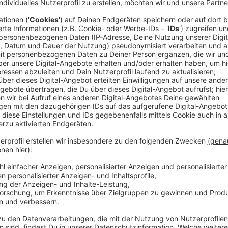
Von dem Wunsch getrieben, mehr über den jungen Man
reist Clara in dessen Heimatdorf. Doch der idyllische
Labyrinth aus Geheimnissen und ungelösten Tragödien
Vermisstenfälle kommen ans Licht – und Clara entdec
Lügen und Verbrechen verwickelt war.
Streaming-Dienst: Netflix
Anzeige
Wir benötigen Ihre Z
den YouTube Video
laden!
Wir verwenden einen S
Drittanbieters, um V