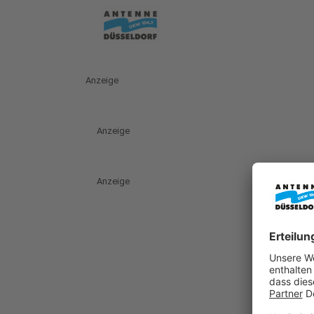
Anzeige
Anzeige
Anzeige