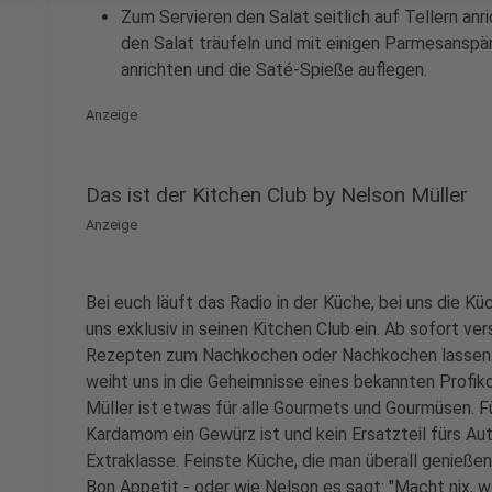
Zum Servieren den Salat seitlich auf Tellern anr
den Salat träufeln und mit einigen Parmesansp
anrichten und die Saté-Spieße auflegen.
Anzeige
Das ist der Kitchen Club by Nelson Müller
Anzeige
Bei euch läuft das Radio in der Küche, bei uns die Kü
uns exklusiv in seinen Kitchen Club ein. Ab sofort vers
Rezepten zum Nachkochen oder Nachkochen lassen. 
weiht uns in die Geheimnisse eines bekannten Profik
Müller ist etwas für alle Gourmets und Gourmüsen. Fü
Kardamom ein Gewürz ist und kein Ersatzteil fürs Aut
Extraklasse. Feinste Küche, die man überall genießen 
Bon Appetit - oder wie Nelson es sagt: "Macht nix, 