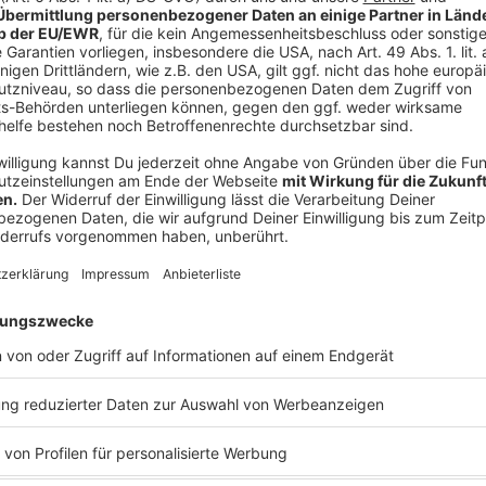
Ihren Aktivitäten sammeln.
die Details durch und s
Nutzung des Service zu, 
anzusehen
Mehr Informati
Die neue Videofolge mit Nelson Müller - diesmal wi
Akzeptieren
Comedian Özcan Cosar hat Nelson sich an eins seiner
powered by
Usercentrics Co
e Oglio.
Platform
Anzeige
Das ist der Kitchen Club by Nelson Müller:
Anzeige
Bei euch läuft das Radio in der Küche, bei uns die Kü
uns exklusiv in seinen Kitchen Club ein. Ab sofort vers