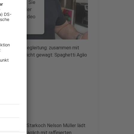
 Bitte lesen Sie
timmen Sie der
um dieses Video
.
onen
eder mit Starbegleitung: zusammen mit
 Lieblingsgericht gewagt: Spaghetti Aglio
nsent Management
che im Radio. Starkoch Nelson Müller lädt
orgt er uns täglich mit raffinierten