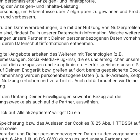
Pfeffer frisch gemahlen
2 Peperoni
5 Esslöffel Petersilie
Anzeige
Und so bereitet ihr das Essen zu:
Anzeige
Wir benötigen Ihre Z
den YouTube Video
laden!
Wir verwenden einen S
Drittanbieters, um V
einzubetten. Dieser Servi