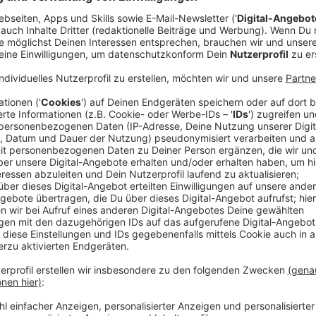
Comedy
Der Kitchen Club by Nelson Mül
Oglio"
Anzeige
Das Rezept: "Pasta Aglio e Oglio"
Anzeige
Zutaten für die Pasta Aglio e Oglio:
500g Spaghetti
5 Knoblauchzehen
100ml extra natives Olivenöl