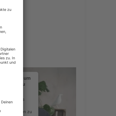
ustimmung, um
-Service zu
ervice eines
ideoinhalte
ce kann Daten zu