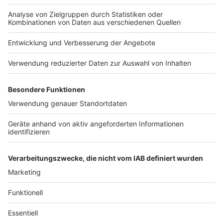
Kitchen Club by Nelson Müller ist etwas für alle
Gourmets und Gourmüsen. Für alle von euch, die
wissen, dass Kardamom ein Gewürz ist und kein
Ersatzteil fürs Auto. Das ist "Foodtainment" der
Extraklasse. Feinste Küche, die man überall genießen
kann. Serviert in eurem Lieblingsradio. Bon Appetit -
oder wie Nelson es sagt: "Macht nix, wenn's
schmeckt!"
Nelson Müller live erleben? Hier gibt es
Infos zu den
Terminen
.
Anzeige
Anzeige