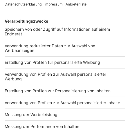
Das Pesto sollte nicht warm werden da es sonst
an Farbe und Geschmack verliert.
In ein Glas gefüllt und mit Olivenöl bedeckt hält
das Pesto im Kühlschrank circa zwei Wochen.
Anzeige
Das ist der Kitchen Club by Nelson Müller:
Anzeige
Bei euch läuft das Radio in der Küche, bei uns die
Küche im Radio. Starkoch Nelson Müller lädt uns
exklusiv in seinen Kitchen Club ein. Ab sofort versorgt
er uns täglich mit raffinierten Rezepten zum
Nachkochen oder Nachkochen lassen. Nelson nimmt
uns mit in seine Küche und weiht uns in die
Geheimnisse eines bekannten Profikochs ein. Der