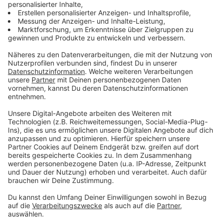
1 zerdrückte Knoblauchzehe
50g geröstete Walnüsse
150ml Olivenöl
60g Parmesankäse
Salz
Pfeffer
Anzeige
Und so bereitet ihr das Essen zu:
Anzeige
Kartoffel-Pestosalat:
Die Kartoffeln waschen und schälen.
In ein Zentimeter große Würfel schneiden und in
kochendem Salzwasser garen.