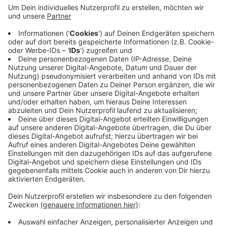
Das Rezept: "Kartoffel-Pesto-Salat"
Anzeige
Zutaten für den Kartoffel-Pesto-Salat:
500g Salatkartoffeln
100g Mayonnaise
100g Creme Fraiche
100ml Gemüsebrühe
50g getrocknete in Öl eingelegte Kirschtomaten
Salz
Pfeffer
100g Pesto
Zutaten für das Pesto:
250g Basilikum