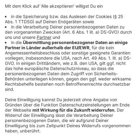
Aus 100 Gramm Mayonnaise, 100 Gramm Creme
Fraiche und der Brühe die Marinade für den Salat
rühren. Damit der Salat nicht zu pappig wird sollte
die Marinade recht flüssig sein.
Die gekochten Kartoffelwürfel auf ein Sieb
schütten und kurz ausdämpfen lassen.
Noch heiß in die Marinade legen und durchziehen
lassen.
Kurz vor dem Anrichten das Pesto und die
Tomaten unterheben und nochmal abschmecken.
Pesto:
Die Walnüsse in einer nicht zu heißen Pfanne ohne
Zugabe von Öl goldgelb rösten. Auskühlen lassen
und zusammen mit dem Olivenöl und dem
Parmesan im Mixer fein pürieren.
Die Basilikumblätter zupfen und dazugeben. Nur
solange mixen bis alles fein zerkleinert ist.