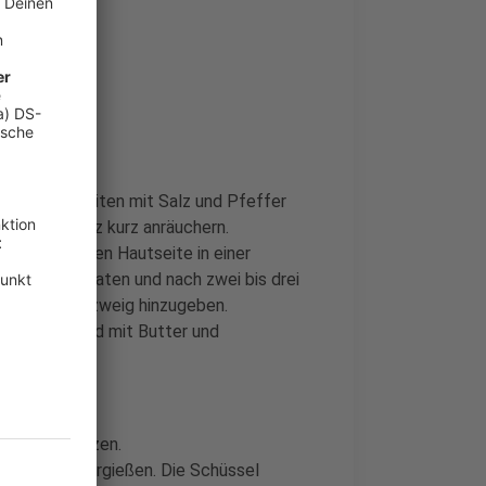
von beiden Seiten mit Salz und Pfeffer
iefen Einsatz kurz anräuchern.
 der melierten Hautseite in einer
itze kross braten und nach zwei bis drei
en Rosmarinzweig hinzugeben.
ig braten und mit Butter und
und Salz würzen.
er Brühe übergießen. Die Schüssel