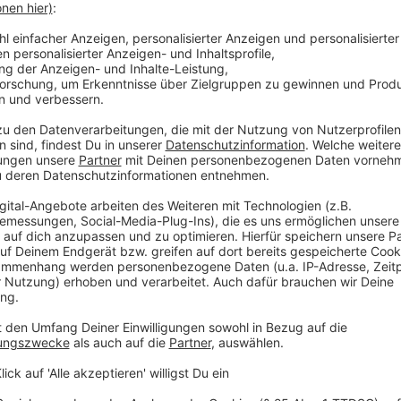
Salz, Pfeffer
Olivenöl
Mehl
Butter
Limettensaft
Knoblauchzehe
Für Couscous:
200g CousCous
400ml Gemüsebrühe
3 St getrocknete Aprikosen
10g Rosinen
3 St Datteln
½ St Paprika (rot/gelb)
Raz el hanout
Salz
Anzeige