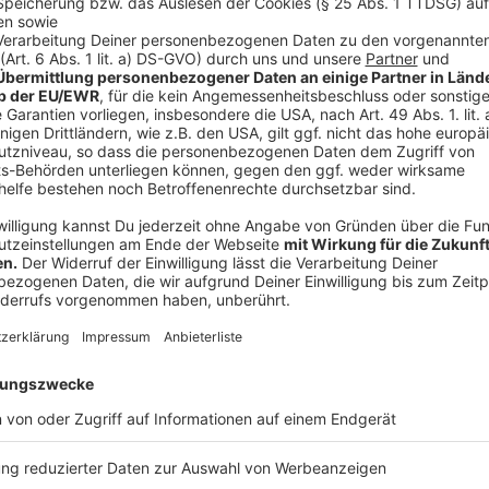
Und so bereitet ihr das Essen zu
Anzeige
Die geräucherte Dorade:
Die Doradenfilets an der Haut etwas einritzen, 
würzen und in einem Räucherofen oder in einem t
Nur die Hautseite leicht mit Mehl bestäuben. Auf
beschichteten Pfanne in Olivenöl bei mittlerer H
Minuten eine angedrückte Knoblauchzehe und d
Anschließend weitere zwei Minuten langsam fert
Limettensaft verfeinern.
Cous Cous:
Die Gemüsebrühe aufkochen, mit Raz el hanout 
Den Cous Cous in eine Schüssel geben und mit d