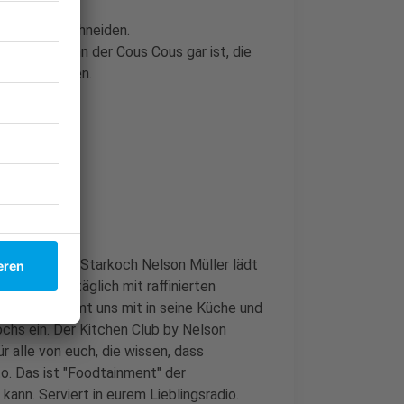
n Brunoise schneiden.
hneiden. Wenn der Cous Cous gar ist, die
was nachwürzen.
che im Radio. Starkoch Nelson Müller lädt
orgt er uns täglich mit raffinierten
Nelson nimmt uns mit in seine Küche und
ochs ein. Der Kitchen Club by Nelson
r alle von euch, die wissen, dass
o. Das ist "Foodtainment" der
kann. Serviert in eurem Lieblingsradio.