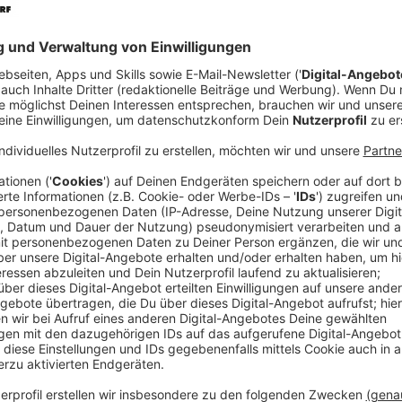
Anzeige
Comedy
Der Kitchen Club by Nelson Mü
Dorade"
Anzeige
Das Rezept: "Geräucherte Dorade mit Cous
Anzeige
Für die geräucherte Dorade:
2 Doradenfilets