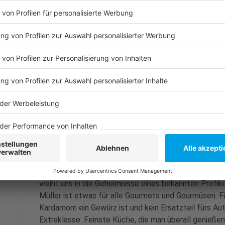
abdecken und den Cous Cous gar ziehen lassen.
In der Zwischenzeit die Datteln entkernen und i
Die Paprika schälen und ebenfalls in Brunoise sc
Brunoise hinzufügen und eventuell nochmal et
Anzeige
Das ist der Kitchen Club by Nelson Müller
Anzeige
Bei euch läuft das Radio in der Küche, bei uns die Kü
uns exklusiv in seinen Kitchen Club ein. Ab sofort vers
Rezepten zum Nachkochen oder Nachkochen lassen. 
weiht uns in die Geheimnisse eines bekannten Profik
Müller ist etwas für alle Gourmets und Gourmüsen. Fü
Kardamom ein Gewürz ist und kein Ersatzteil fürs Aut
Extraklasse. Feinste Küche, die man überall genießen 