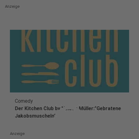
Anzeige
Comedy
play_circle
Der Kitchen Club by Nelson Müller:"Gebratene
Jakobsmuscheln"
Anzeige