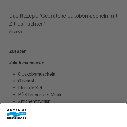
Das Rezept: "Gebratene Jakobsmuscheln mit
Zitrusfrüchten"
Anzeige
Zutaten:
Jakobsmuscheln:
8 Jakobsmuscheln
Olivenöl
Fleur de Sel
Pfeffer aus der Mühle
Zitronenthymian
Zitronen Olivenöl
1 rosa Grapefruit
1 gelbe Grapefruit