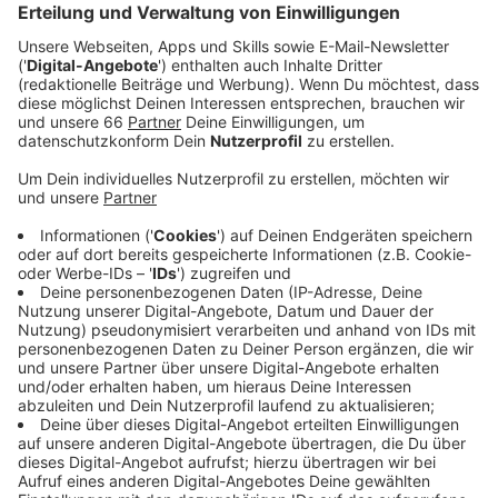
1 Orange
Ingwer
Zucker
Agazoon
Batate Püree:
2-3 Süßkartoffeln
Butter
Salz
Muskat
Chicken Chilisoße
Currysoße:
50 g Butter
1 Schalotte
1/2 Banane
1 Apfel
1/8 Ananas