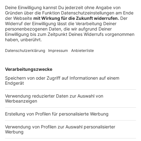
Currysoße:
Die in Scheiben geschnittenen Schalotten in
Butter anschwitzen. Das geputzte
kleingeschnittene Obst dazugeben mit dem
Currypulver bestäuben und ebenfalls anziehen.
Das Currypulver entwickelt so seinen vollen
Geschmack. Mit Weißwein ablöschen den
Fischfond dazugeben und etwas reduzieren.
Mit der Sahne und der Kokosmilch auffüllen
aufkochen und die Soße mit dem Zauberstab
pürieren. Durch ein Sieb passieren und mit Salz
Pfeffer und Limettensaft abschmecken.
Anzeige
Das ist der Kitchen Club by Nelson Müller
Anzeige