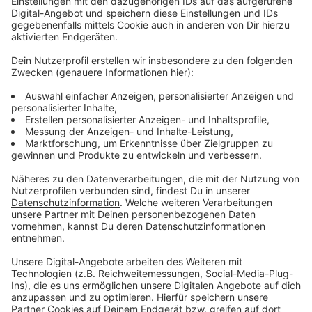
1/8 Mango
1/4 Ingwer
3 EL Mumbai Curry Pulver
0,1l Weißwein
0,2l Fischfond
0,2l Sahne
0,1l Kokosmilch
Saft von einer Limette
Anzeige
Und so bereitet ihr das Essen zu
Anzeige
Jakobsmuscheln:
Die Zitrusfrüchte filetieren und den Saft