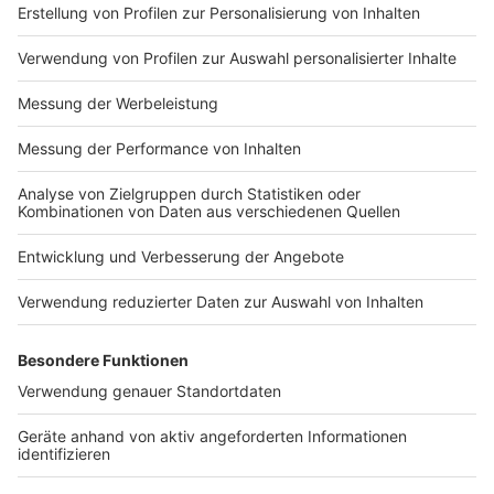
Bei euch läuft das Radio in der Küche, bei uns die
Küche im Radio. Starkoch Nelson Müller lädt uns
exklusiv in seinen Kitchen Club ein. Ab sofort versorgt
er uns täglich mit raffinierten Rezepten zum
Nachkochen oder Nachkochen lassen. Nelson nimmt
uns mit in seine Küche und weiht uns in die
Geheimnisse eines bekannten Profikochs ein. Der
Kitchen Club by Nelson Müller ist etwas für alle
Gourmets und Gourmüsen. Für alle von euch, die
wissen, dass Kardamom ein Gewürz ist und kein
Ersatzteil fürs Auto. Das ist "Foodtainment" der
Extraklasse. Feinste Küche, die man überall genießen
kann. Serviert in eurem Lieblingsradio. Bon Appetit -
oder wie Nelson es sagt: "Macht nix, wenn's
schmeckt!"
Nelson Müller live erleben? Hier gibt es
Infos zu den