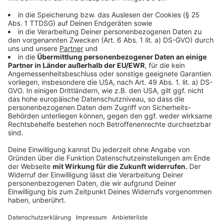
Wasser in die Marinade rühren und abkühlen
lassen.
Die Heringe gründlich unter fließendem kaltem
Wasser abspülen. Dabei mit dem Daumennagel
von innen an der Mittelgräte entlang fahren, damit
letzte Blutgefäße entfernt werden. Heringe mit
Küchenkrepp gründlich trocken tupfen. Zitrone
auspressen und die Fische mit Zitronensaft
beträufeln
Mehl und 1 TL Salz gut mischen und auf einen
flachen Teller geben. Die Heringe darin wenden
und überschüssiges Mehl abklopfen.
Das Öl erhitzen und die Heringe darin von jeder
Seite etwa fünf Minuten braten.
Die Heringe mit der Marinade übergießen. Die
Heringe in der Marinade zwei Tage im Kühlschrank
durchziehen lassen.
Anzeige