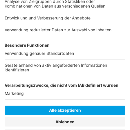
kann. Serviert in eurem Lieblingsradio. Bon Appetit -
oder wie Nelson es sagt: "Macht nix, wenn's
schmeckt!"
Nelson Müller live erleben? Hier gibt es
Infos zu den
Terminen
.
Anzeige
Anzeige
Anzeige