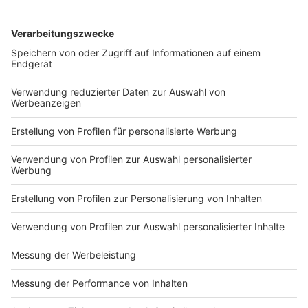
Das ist der Kitchen Club by Nelson Müller:
Anzeige
Bei euch läuft das Radio in der Küche, bei uns die
Küche im Radio. Starkoch Nelson Müller lädt uns
exklusiv in seinen Kitchen Club ein. Ab sofort versorgt
er uns täglich mit raffinierten Rezepten zum
Nachkochen oder Nachkochen lassen. Nelson nimmt
uns mit in seine Küche und weiht uns in die
Geheimnisse eines bekannten Profikochs ein. Der
Kitchen Club by Nelson Müller ist etwas für alle
Gourmets und Gourmüsen. Für alle von euch, die
wissen, dass Kardamom ein Gewürz ist und kein
Ersatzteil fürs Auto. Das ist "Foodtainment" der
Extraklasse. Feinste Küche, die man überall genießen