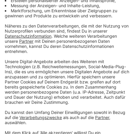
1 Teelöffel schwarze Pfefferkörner
3g Wacholderbeeren
2g Senfsaat
10g Ingwer
Halber Bund Dill
Anzeige
Und so bereitet ihr das Essen zu:
Anzeige
Für die Marinade die Zwiebeln abziehen und in
dünne Ringe schneiden.
350 ml Wasser, Essig, Zucker, Salz, Lorbeerblätter
und Pfefferkörner so lange kochen lassen, bis
sich der Zucker vollständig aufgelöst hat. Dabei
gelegentlich umrühren. Nochmals 350 ml kaltes