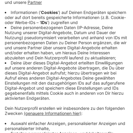
Das Rezept: "Brathering"
Anzeige
Zutaten für den Brathering:
8 küchenfertige grüne Heringe
1 Zitrone
6 EL Mehl
6 EL Sonnenblumenöl
Zutaten für die Marinade:
3 Zwiebeln
250ml weißer Balsamico Essig
200g Zucker
Salz
2 Lorbeerblätter