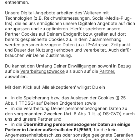
Sagt ihr "Stopp", gewinnt ihr die zuletzt gehörte
Geldsumme.
Anzeige
Unser Tipp für möglichst viel Cash
Anzeige
Natürlich lassen unsere Moderatorinnen und
Moderatoren euch nicht im Dunkeln tappen. In
unserem Programm verstecken wir immer wieder
Tipps und Hinweise, in welchen Spielrunden besonders
viel Geld versteckt ist. Unser Tipp: Aufmerksam Radio
hören - solange es geht und ihr verpasst keine Chance.
Oder bildet mit Verwandten, Freunden oder auf der
Arbeit Chatgruppen, sodass ihr euch immer
gegenseitig informieren könnt!