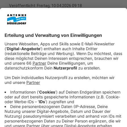
Veröffentlicht:
Freitag, 10.04.2026 09:18
Anzeige
Der Geldregen ist zurück
Anzeige
Das beliebteste Radiogewinnspiel geht wieder an den
Start: Ihr hört Radio und lasst euch mit etwas Glück
euer Konto durch den Geldregen auffüllen. Ab Montag
stellen wir euch wieder in den Geldregen und
ermöglichen euch euren Traumurlaub, die anstehende
Renovierung oder die Spielekonsole, die ihr schon
lange haben wollt. Ihr bewerbt euch schon jetzt für die
erste Spielrunde am Montag:​​​​​​​