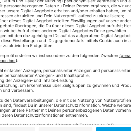
Comedy
Atzeventskalender: Türchen 4
Kaufhausweihnachtsmänner
Anzeige
Das ist der Atzeventskalender
Anzeige
Wir öffnen mit euch jeden Tag ein Türchen. Dazu ha
Türchensteher organisiert. Atze Schröder bringt un
frei Haus. Lustig, (be)sinnlich und mit Locken. Und je