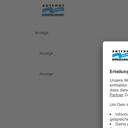
Anzeige
Anzeige
Anzeige