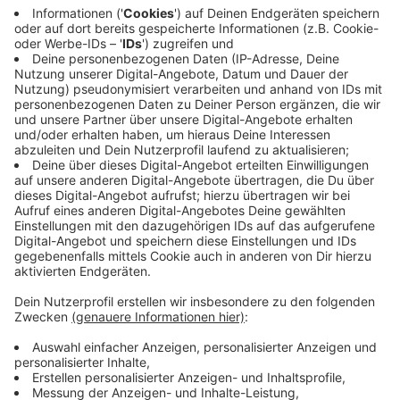
seinem Stromanbieter und kostet etwa 100 Euro im
Jahr. Zusätzlich werden ca. 250 Euro Servicegebühr
und Installationskosten fällig. Das muss man dann
erstmal wieder einsparen.
Anzeige
Gamification des Stromzählers
Anzeige
Hat man die App installiert, hat man auf einen Blick
ganz viele Statistiken und Charts. Da kann man zum
Beispiel sehen, was man im letzten Monat im
Vergleich zum aktuellen Monat an Strom verbraucht
hat. Dadurch, dass man den Stromverbrauch auch in
Echtzeit sehen kann, findet man sogar heraus, wieviel