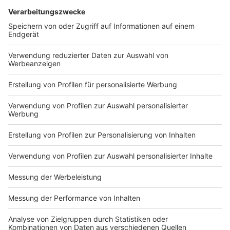
Alternativen wie etwa Zwischenstecker, die den
Stromverbrauch messen. Die steckt man direkt in die
Steckdose, schließt daran zum Beispiel die
Waschmaschine an und dann sieht man wieviel die
Waschmaschine konkret im Öko-Modus weniger. Auch
bei Kühlschränken lohnt sich das laut Sven Hansen - er
hat solche Stecker für die ct getestet und sagt, dass
man grade alten Kühlschränken auf die Schliche
kommt, wenn die weniger effizient arbeiten. Man kann
sich dann mit einem oder zwei dieser Stecker dann
durch das Haus arbeiten. Nachteil: Es gibt in der Regel
keine App dafür und man muss umständlich selbst die
Zahlen notieren. Wer das nicht möchte, kann auf
sogenannte Stromzangen setzen, die aber auch
Nachteile mit sich bringen. Sie kann man nur vom
Elektriker installieren lassen und sie sind auch nicht
ganz so genau.
Autoren: Nina Tenhaef und David Müller