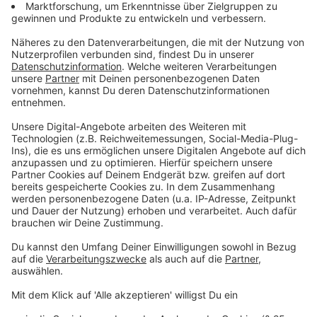
Strom einzelne Geräte brauchen, wenn man sie nutzt.
Beispielsweise, wenn man das Nudelwasser auf dem
Herd mit Deckel oder ohne Deckel zum Kochen bringt
oder was die Waschmaschine im Öko-Modus im
Vergleich zu anderen Programmen verbraucht. Sven
Hansen vom Computermagazin ct. sagt, durch diesen
Überblick wird das Ganze dann für uns zur Challenge.
„Man spricht von Gamification.“, so der Experte. Durch
die Beschäftigung mit dem Programm steigt der Reiz
den Stromverbrauch zu senken.
Anzeige
Datenschutz
Anzeige
Dieser digitale, mit dem Internet verbundene