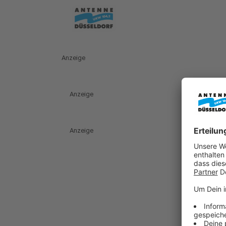
Anzeige
Anzeige
Anzeige