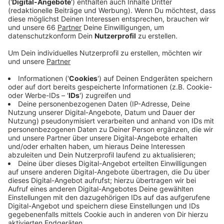
Anzeige
Der 31jährige Stürmer hatte für Kassel in 155 Partien
starke 154 Punkte gemacht, darunter 70 Tore.
Anzeige
Vertrag bis 2027
Anzeige
Der neue Cheftrainer der DEG, Rich Chernomaz,
bezeichnet Olsen als kraftvollen Stürmer, der
vorangehen kann und mutig ist. Olsen erhält in
Düsseldorf einen Vertrag bis 2027.
Anzeige