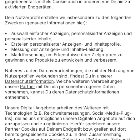
In der Tabelle bleibt die DEG auf dem drittletzten
Platz und hat nur noch einen Punkt Vorsprung auf den
Abstiegsplatz. Die kommenden Spiele werden
entscheidend sein, um den Klassenerhalt zu sichern.
Anzeige
Weitere Infos und Links zum Thema:
Anzeige
Das Team der DEG
Die Eishockey-WM 2027 in Düsseldorf
Eishockey-Länderspiel in Düsseldorf
Anzeige