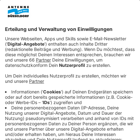
Anzeige
Die DEG hat es verpasst, sich in der anstehenden Pre
Play Off-Runde in der
DEL 2
das Heimrecht zu sichern.
Denn am letzten Spieltag der Hauptrunde unterlag das
Team am Sonntag (09.03.26) bei den Lausitzer
Füchsen in Weißwasser mit 0:5.
Anzeige
DEG trifft in Pre-Playoffs
Anzeige
Damit muss die
DEG
am Mittwoch auswärts in
Landshut starten. Verteidiger Kevin Maginot zum