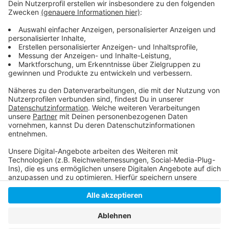
Mönchengladbach zu Gast.
Nicht so gut lief es dagegen für die DEG. Sie musste
zum Auftakt in die neue Saison eine 0:1-
Heimniederlage gegen Bremerhaven hinnehmen. Für
die DEG geht es am Sonntag in München weiter.
Anzeige
Anzeige
Anzeige