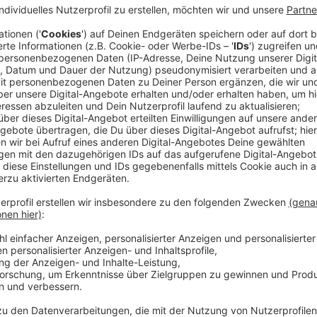
DEG rutscht auf Platz 11 ab
Anzeige
In der Tabelle ist die
DEG
mittlerweile bis auf Platz
damit unter Zugzwang, um den Anschluss nicht zu ver
Anzeige
Nächstes Spiel bei den Lausitzer Füchsen
Anzeige
Am Freitag ist das Team bei den Lausitzer Füchsen zu
auf die Niederlage zeigen.