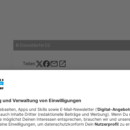
©
Düsseldorfer EG
mail
open_in_new
Teilen:
DEG verliert deutlich in Weiden: 0:5
Die DEG hat in der
zweiten Deutschen Eishockey 
hinnehmen müssen. In Weiden unterliegt das Team
0:5.
Veröffentlicht:
Montag, 15.12.2025 05:50
Anzeige