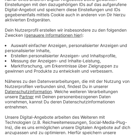
DEG bleibt Tabellenletzter trotz Erfolg
Anzeige
Trotz des Sieges bleibt die DEG
Tabellenletzter
. Der
Erfolg gegen Berlin gibt jedoch Hoffnung und
Motivation für die kommenden Spiele. Am Mittwoch
steht ein weiteres wichtiges Spiel an, wenn die DEG
auswärts in Mannheim antritt. Die Mannschaft wird
alles daran setzen, weitere Punkte im Abstiegskampf
zu sammeln.
Anzeige
Weitere Infos und Links zum Thema:
Anzeige