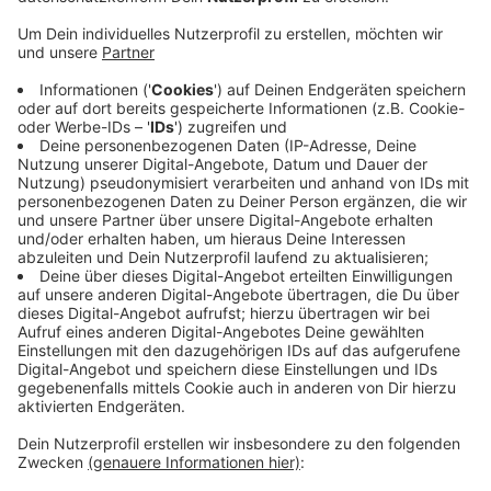
Veröffentlicht:
Samstag, 07.03.2020 05:55
Anzeige
Bei nun fünf Punkten Vorsprung auf Platz 7 ist der
DEG ein Platz unter den „Top Sechs“ nicht mehr zu
nehmen. Morgen (8. März 2020) spielen die Rot-
Gelben ab 14 Uhr in Nürnberg. Danach hat die DEG ein
paar Tage frei; das Viertelfinale startet am 17. /18.
März. Der Gegner steht noch nicht fest.
Anzeige