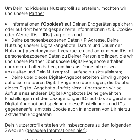
Anzeige
Den entscheidenden Treffer vor über 5000
Zuschauern hatte Luke Adam nach nur 107 Sekunden
in der Verlängerung erzielt. Morgen (20. Dezember
2019) geht es für die DEG nun mit dem
Straßenbahnderby bei den Krefeld Pinguinen weiter. In
der Tabelle der Deutschen Eishockey Liga liegen die
Düsseldorfer aktuell auf Platz 9.
Anzeige