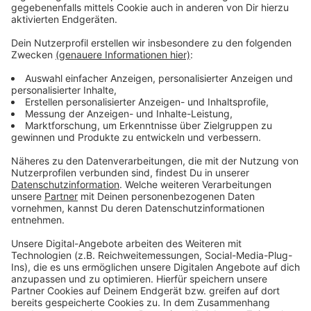
Ehl hatte vor der Partie noch für Jubel bei den Fans
gesorgt - er gab seine Vertragsverlängerung bis 2025
bekannt. In der Tabelle liegt die DEG auf Platz 12 -
morgen (28. Dezember) geht es mit dem rheinischen
Derby bei den Kölner Haien weiter.
Anzeige
Weitere Infos und Links zum Thema:
Anzeige
Die Tabelle der DEL:
So berichtet die DEG:
Anzeige