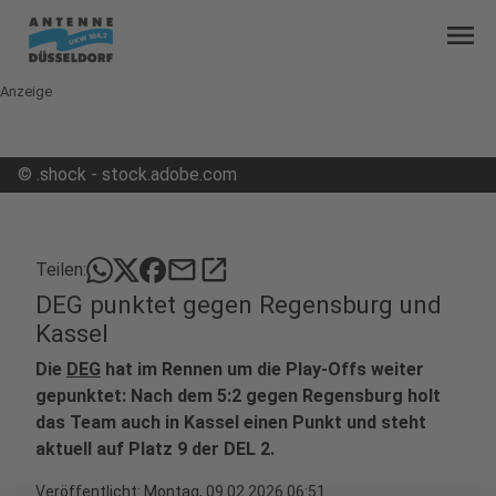
menu
Anzeige
©
.shock - stock.adobe.com
mail
open_in_new
Teilen:
DEG punktet gegen Regensburg und
Kassel
Die
DEG
hat im Rennen um die Play-Offs weiter
gepunktet: Nach dem 5:2 gegen Regensburg holt
das Team auch in Kassel einen Punkt und steht
aktuell auf Platz 9 der DEL 2.
Veröffentlicht:
Montag, 09.02.2026 06:51