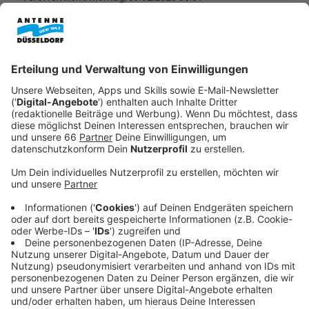
Anzeige
Die DEG hat im Kampf um die Play-Off-Plätze in der
DEL 2 weiter gepunktet. Nach dem 5:2-Heimsieg
gegen Regensburg am Freitagabend (06.02.2026)
erkämpfte sich das Team auch einen Punkt beim
Tabellenzweiten Kassel.
Anzeige
DEG-Kapitän mit Punktgewinn zufrieden
Anzeige
Nach 60 Minuten stand es 3:3, am Ende stand eine 3:4-