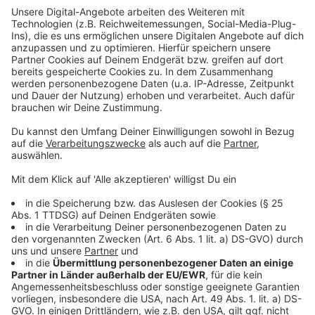
Bietigheim weiter.
Anzeige
Weitere Infos und Links zum Thema:
Anzeige
Unsere DEG-Sonderseite
DEG-Legenden hautnah
Die Eishockey-WM 2027 in Düsseldorf
Anzeige
Folge uns für mehr News & Updates: