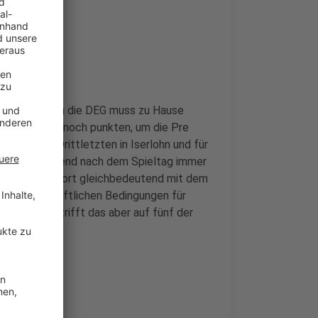
chlecht, denn die DEG muss zu Hause
ssen selbst noch punkten, um die Pre
sburg beim Drittletzten in Iserlohn und für
 DEG heute Abend nach dem Spieltag immer
och nicht sofort gleichbedeutend mit dem
 die wirtschaftlichen Bedingungen für
eser Saison trifft das aber auf fünf der