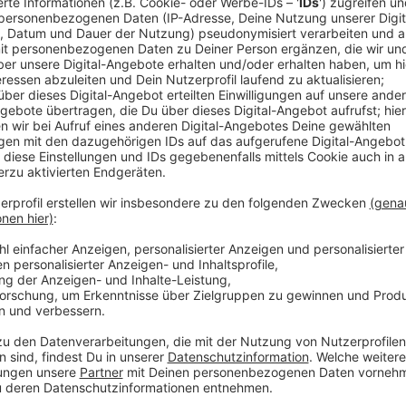
Spannung im Abstiegskampf
Anzeige
Die Chancen für den Klassenerhalt stehen denkbar s
gegen Wolfsburg antreten und die Niedersachsen mü
Play-Offs sicher zu erreichen. Gleichzeitig spielt Aug
die Sauerländer geht es um nichts mehr. Sollte die
noch auf dem letzten Platz stehen, wäre das aber n
Abstieg. Nur wenn der Meister der zweiten Liga auch
einen Aufstieg erfüllt, würde die DEG absteigen. In di
Acht Play-Off Teams in der zweiten Liga zu.
Anzeige
Weitere Infos und Links zum Thema: