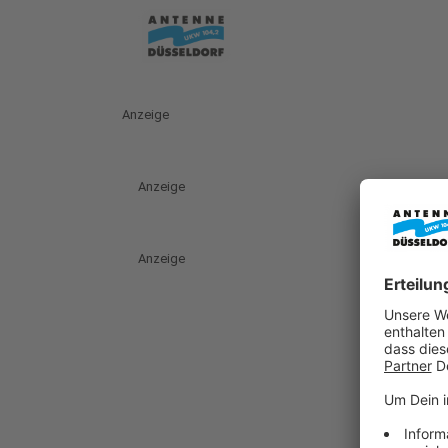
Anzeige
Anzeige
Anzeige