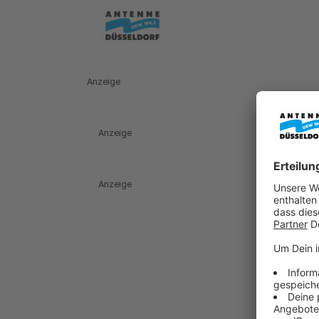
Anzeige
Anzeige
Anzeige