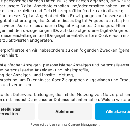
Damit bleibt das Team im Tabellenkeller hängen. Mit 
Besser lief es dagegen für die DEG und die Borussi
zweimal. Erst mit 3:0 zu Hause gegen Nürnberg, am 
in Iserlohn. Die DEG ist jetzt Fünfter. Und die Borus
Tabellenletzten Jülich keine Blöße.
Anzeige