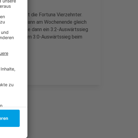
4 Punkten ist die Fortuna Vierzehnter.
a. Die DEG gewann am Wochenende gleich
Sonntag folgte dann ein 3:2-Auswärtssieg
sia gab sich beim 3:0-Auswärtssieg beim