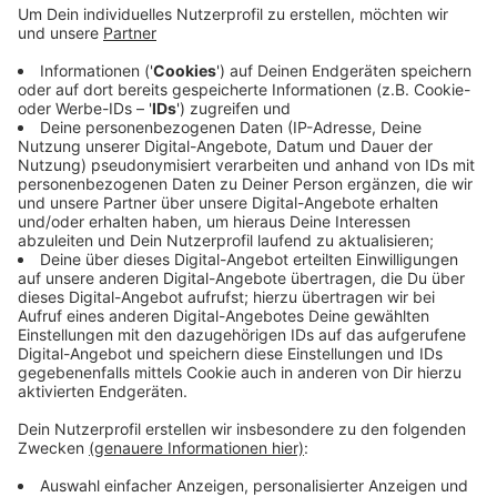
Von 15 bis 19 Uhr gibt es auf dem Rathausvorplatz ein
großes Bühnenprogramm und eine Autogrammstunde.
Unter Anderem wird dort auch das neue Trikot der
Rot-Gelben in den Verkauf gehen. Schon am Dienstag
geht es für die DEG in die Schweiz. Dort stehen drei
weitere Testspiele auf dem Programm. Die Saison
startet am 13. September mit einem Heimspiel gegen
Bremerhaven.
Anzeige
Anzeige