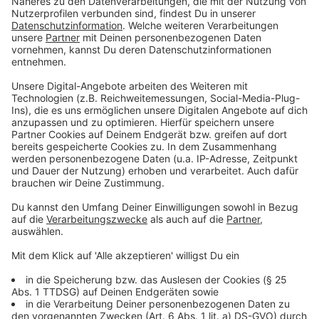
Anzeige
Nächstes Spiel und weitere Infos zur DEG
Anzeige
In der Tabelle liegt die DEG auf Platz 3, am Freitag
(17. Oktober 2025) geht es mit einem Auswärtsspiel in
Bad Nauheim weiter. Das nächste Heimspiel ist dann
am Sonntag (19. Oktober 2025) Dann ist ab 17 Uhr der
EV Landshut in Düsseldorf zu Gast. Wir übertragen das
Spiel live.
Anzeige