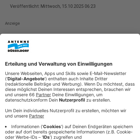
Veröffentlicht:
Mittwoch, 15.10.2025 06:23
Anzeige
DEG siegt erneut in der DEL 2: Verdienter
Heimsieg gegen den Vizemeister
Anzeige
Der Sieg war absolut verdient, fand Abwehrspieler Emil
Quaas:
Anzeige
Emil Quaas, DEG-Abwehrspieler