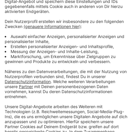
Weitere Infos und Links zum Thema:
Anzeige
Unsere DEG-Sonderseite:
Die Tabelle der DEL 2:
DEG-Legenden hautnah:
Die Eishockey-WM 2027 in Düsseldorf:
Anzeige
Folge uns für mehr News & Updates:
Anzeige