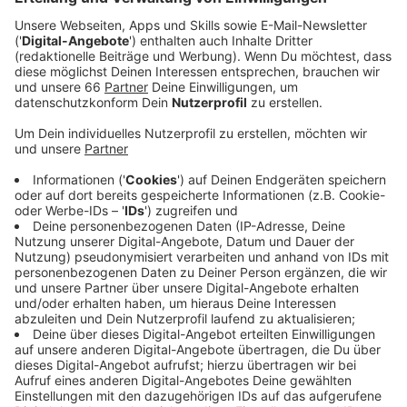
Anzeige
Zu Gast sind die
Eispiraten Crimmitschau
. Die Sachsen
kommen bereits das zweite Mal nach Düsseldorf, im
ersten Spiel gab es einen 6:4-Heimsieg für die DEG.
Anzeige
Antenne Düsseldorf überträgt live
Anzeige
Erstes Bully ist heute Abend um 19:30 Uhr, wir
übertragen wieder live.
Anzeige