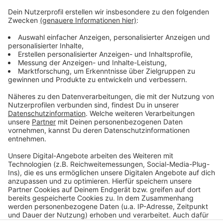
einzubetten. Dieser Service kann
Daten zu Ihren Aktivitäten
sammeln. Bitte lesen Sie die
Details durch und stimmen Sie der
Nutzung des Service zu, um dieses
Video anzusehen.
Mehr Informationen
David Guetta & Becky Hill & Ella Henderson - Crazy
What Love Can Do (Official Music Video)
Akzeptieren
Anzeige
powered by
Usercentrics Consent
Management Platform
Anzeige