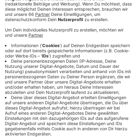
Für "Crazy What Love Can Do" hat David Guetta sich
zwei Ladies ins Boot geholt, die ganz schön viele
Gemeinsamkeiten haben. Becky Hill und Ella
Henderson. kommen beide aus Großbritannien, sind
dort durch Castingshows berühmt geworden und beide
haben Power-Stimmen.
Anzeige
Wir benötigen Ihre
Zustimmung, um den YouTube
Video-Service zu laden!
Wir verwenden einen Service eines
Drittanbieters, um Videoinhalte