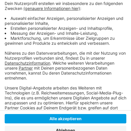
Das gesamte Wissen ist immer dabei: Dank
Smartphone und Wikipedia haben die meisten von uns
quasi das sämtliches Wissen der Menschheit ständig
in der Hosentasche. Immerhin gibt es fast 3 Millionen
deutsche Wikipedia-Artikel. Und unser Moderator
Hendrik Frost dachte sich: 'Es wird Zeit, dass sich das
alles mal jemand durchliest!'
Anzeige
Anzeige
Anzeige