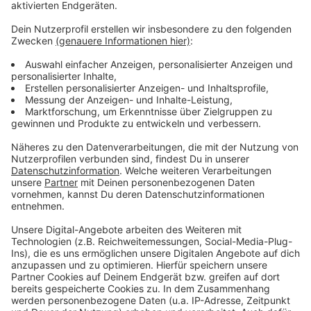
Das zufälligste Wissen der Welt mit Hendrik
Frost
Anzeige
Das gesamte Wissen ist immer dabei: Dank
Smartphone und Wikipedia haben die meisten von uns
quasi das sämtliches Wissen der Menschheit ständig
in der Hosentasche. Immerhin gibt es fast 3 Millionen
deutsche Wikipedia-Artikel. Und unser Moderator
Hendrik Frost dachte sich: 'Es wird Zeit, dass sich das
alles mal jemand durchliest!'
Anzeige