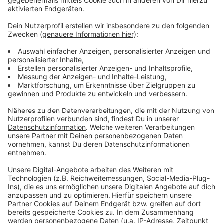
Anzeige
Das zufälligste Wissen der Welt mit Hendrik
Frost
Anzeige
Das gesamte Wissen ist immer dabei: Dank
Smartphone und Wikipedia haben die meisten von uns
quasi das sämtliches Wissen der Menschheit ständig
in der Hosentasche. Immerhin gibt es fast 3 Millionen
deutsche Wikipedia-Artikel. Und unser Moderator
Hendrik Frost dachte sich: 'Es wird Zeit, dass sich das
alles mal jemand durchliest!'
Anzeige