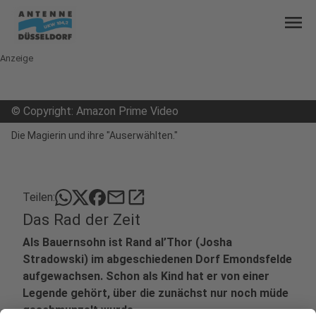
menu
Anzeige
©
Copyright: Amazon Prime Video
Die Magierin und ihre "Auserwählten."
mail
open_in_new
Teilen:
Das Rad der Zeit
Als Bauernsohn ist Rand al’Thor (Josha
Stradowski) im abgeschiedenen Dorf Emondsfelde
aufgewachsen. Schon als Kind hat er von einer
Legende gehört, über die zunächst nur noch müde
geschmunzelt wurde.