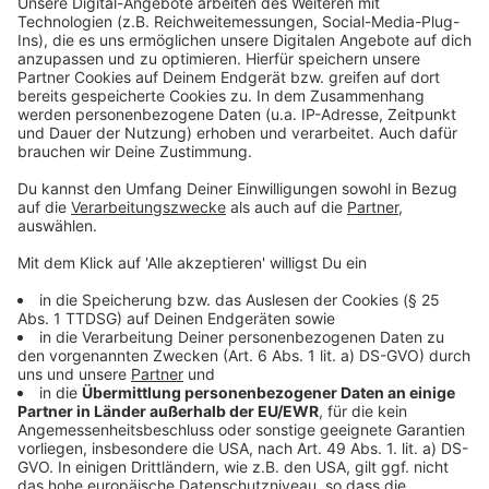
Alle schauen auf Rand al’Thor. Denn der Bauernsohn
soll der wiedergeborene Drache sein, der Retter der
Akzeptieren
Welt.
powered by
Usercentrics Consent
Anzeige
Management Platform
©
Copyright: Amazon Prime Video
Magierin Moraine ist auf der Siche nach dem Drachen -
sollte es ausgerechnet der Bauernsohn Rand al'Thor
sein?
Anzeige
©
Copyright: Amazon Prime Video
Rand al'Thor ist nur knapp dem Tod entgangen. Nun
will er gegen die Schergen des Dunklen Königs
kämpfen.