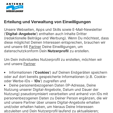
Veröffentlicht:
Montag, 01.11.2021 16:47
Anzeige
Der Dunkle König und die Magierinnen des Zirkels Aes
Sedai sollen für den Fluss der Zeit verantwortlich sein,
in dem sie der Legende nach das Rad der Zeit
kontinuierlich drehen. Viele Dorfbewohner schieben
diese Legende ins Reich der Fabeln. Doch als die
Schergen des Dunklen Königs die Ländereien von
Emondsfelde überfallen, plündern und niederbrennen,
wird die Legende zur Gefahr. Rand al’Thor entgeht nur
knapp dem Tod, weil ihm eine der Magierinnen von Aes
Seadi, Moiraine (Rosamund Pike), zu Hilfe eilt. Doch die
Magierin hat noch mehr mit ihm vor: Denn er ist der
wiedergeborene Drache, der Retter der Welt.