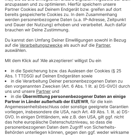
©
Copyright: Netflix
Karlas Beerdigungen verlaufen alles andere als normal.
Nicht zuletzt dank ihrer "zielgerichteten" Trauerreden.
Anzeige
©
Copyright: Netflix
Karlas Job läuft gut. Denn für Nachschub ist gesorgt.
Anzeige
Anzeige