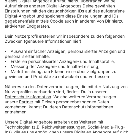
Wir benötigen Ihre
Zustimmung, um den YouTube
Video-Service zu laden!
Wir verwenden einen Service eines
Drittanbieters, um Videoinhalte
einzubetten. Dieser Service kann
Daten zu Ihren Aktivitäten
sammeln. Bitte lesen Sie die
Details durch und stimmen Sie der
Nutzung des Service zu, um dieses
Video anzusehen.
Mehr Informationen
Karla ist die etwas andere Trauerrednerin. Und das
kommt scheinbar gut an.
Akzeptieren
Anzeige
powered by
Usercentrics Consent
Management Platform