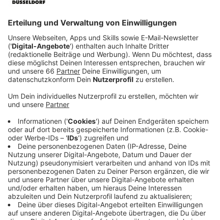
Veröffentlicht:
Donnerstag, 10.09.2020 08:06
Anzeige
In ihrer Trauer gerät sie an einen windigen Bestatter,
der an allem sparen muss. Auch an ihrer Trauerrede. In
ihrer Not beschließt Karla die Rede selber zu
übernehmen und merkt – da geht noch was. Ihren
neuen Beruf finden ihre Kinder so gar nicht passend.
Karla ist es egal. Sie redet sich von Grab zu Grab
zurück ins Leben…
Streaming-Dienst: Netflix
Anzeige