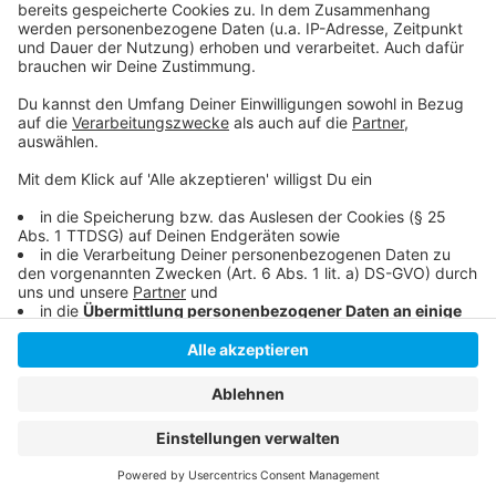
Mehr Informationen
Michael Schulte x R3HAB - Waterfall (Official Music
Video)
Akzeptieren
Anzeige
powered by
Usercentrics Consent
Management Platform
Anzeige
Anzeige
Anzeige