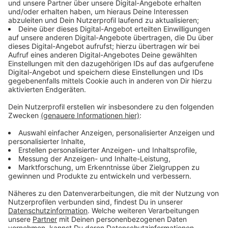
Leidenschaft fürs Kochen, mit der seine Fans genauso
begeistert. Über all das und seine neue Single "Castle"
hat Alle Farben im Interview mit Kai Klüting
gesprochen, das ihr hier hören könnt.
Anzeige
Interview vom anderen Ende der Welt
Anzeige
Eigentlich wäre Frans Zimmer alias Alle Farben jetzt
auf Radio-Promotion-Tour. Heißt er gibt jede Menge
Interviews zu seiner neuen Single “Castle”. Aber, wir
und fast alle anderen Sender lassen auch Stars wie ihn
nicht rein. Also gibt er seine Interviews über das
Internet. Das kann aber von überall auf der Welt