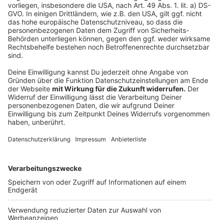
Wir verwenden einen Service eines
Drittanbieters, um Videoinhalte
einzubetten. Dieser Service kann
Daten zu Ihren Aktivitäten
sammeln. Bitte lesen Sie die
Details durch und stimmen Sie der
Nutzung des Service zu, um dieses
Video anzusehen.
Mehr Informationen
Alle Farben & HUGEL - Castle (feat. FAST BOY)
Akzeptieren
Anzeige
powered by
Usercentrics Consent
Management Platform
Anzeige