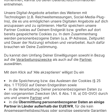
machen. Er hat sich spontan in den Flieger gesetzt und
spricht mit Moderator Kai Klüting aus seinem Zimmer
in Thailand. Nachdem Kai und Alle Farben über die
wichtigsten Urlaubstipps gesprochen haben, geht es
auch um die neue Single von Alle Farben die er
zusammen mit HUGEL und FAST BOY gemacht hat.
Dabei hat die Single schon fast einen therapeutischen
Ansatz. “Jeder hat seinen Grund, warum er auf einer
Part ist und warum soll es nicht das sein, einfach auch
den schlimmsten Schmerz zu überwinden?” sagt Alle
Farben im Interview.
Anzeige
Wir benötigen Ihre
Zustimmung, um den YouTube
Video-Service zu laden!