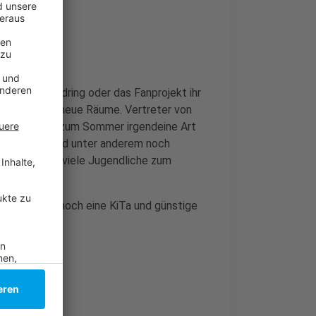
 der Jugendring oder das Fanprojekt ihr
tzt dringend neue Räume. Vertreter von
 gezeigt, bis zum Sommer irgendeine Art
hste Zeit sind unter anderem noch
m möglichst viele Jugendliche zum
n zusätzlich noch eine KiTa und günstige