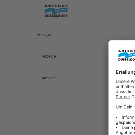
Anzeige
Anzeige
Anzeige