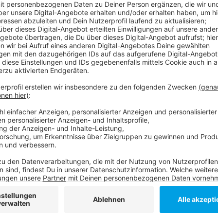
Veröffentlicht:
Freitag, 07.02.2020 06:42
Anzeige
Im Haus der Jugend haben verschiedene Verbände wie
Zuhause - vom Jugendring hören wir: Man brauche je
Stadt und Jugendring haben sich aber zuversichtlich
von Übergangslösung gefunden zu haben. Für die näc
verschiedene Aktionen zur Kommunalwahl geplant, u
Mitmachen zu bewegen.
Im neuen Haus der Jugend soll es dann in zwei Jahre
Wohnungen für Azubis geben.
Anzeige