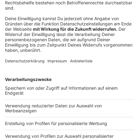
Anzeige
Darts-WM: Die wichtigsten Regeln
Anzeige
Bull's Eye, Double-10 oder Triple-20. Bei der Darts-WM
werden wieder Höchstleistungen im Dartsport
angeboten. Am Ende wird der neue Weltmeister
gekrönt, der sich zuvor in mehreren K.O.-Runden gegen
Kontrahenten durchzusetzen haben muss. Dabei gibt
es verschiedene Spielmodi, die wir euch kurz und
prägnant zusammenfassen:
In London kommen die besten Spieler der PDC -
der Professional Darts Corporation - zusammen.
Diese Zusammenkunft gilt als die
prestigeträchtigste der Welt-Dartsverbände, die