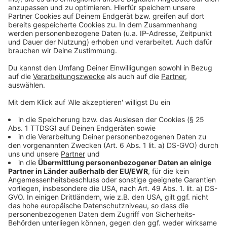
Fan Peter Wright auch zwei Frauen, Fallon Sherrock
und Mikuru Suzuki. Auf die Engländerin Sherrock richtet
sich nach ihren historischen Siegen bei der WM 2020
immer ein besonderer Fokus. Diesmal könnte es bei
einem erfolgreichen Auftakt gegen den Niederländer
Jermaine Wattimena zu einem Zweitrundenduell mit
dem Deutschen Martin Schindler kommen. Das in
anderen Sportarten unübliche Duell zwischen Mann
und Frau ist im Darts längst Normalität - auch und vor
allem bei der WM. "Auf der
Bühne kann man mir hinstellen, wen man will: am Ende
ist es ein Gegner für mich", sagte Ricardo Pietreczko.
Der Nürnberger bekommt es direkt zum Auftakt mit
der Japanerin Suzuki tun. Beim Grand Slam of Darts
kassierte er jüngst ein deutliches 1:5 gegen die
Engländerin Beau Greaves. Sie gilt als beste Frau der
Welt, verzichtete aber auf einen WM-Start.