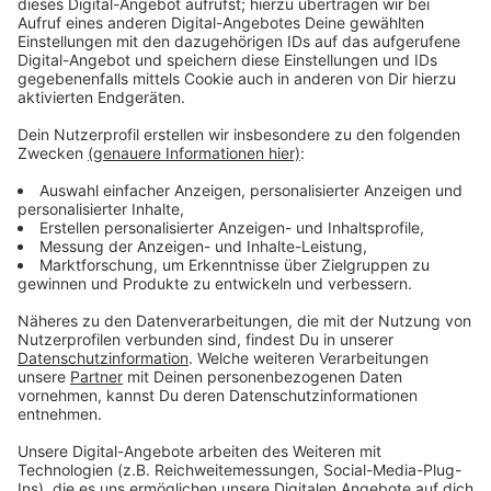
(deutscher Zeit).
Sport1 wird in diesem Jahr erneut mit dem
Kommentatoren-Duo Basti Schwele und Robert
Marijanovic an den Start gehen, sie werden ab dem
Viertelfinale (1. Januar) sogar von vor Ort
kommentieren. Dazu wird Katharina Kleinfeldt
zusammen mit Darts-Profi Max Hopp von vor Ort
Interviews durchführen und die Spiele der
Weltmeisterschaft analysieren.
Anzeige
Darts-WM: Das Starterfeld - mit zwei Frauen
Anzeige
Unter den 96 Startern
sind neben Stars und Champions
wie Michael Smith, Michael van Gerwen oder Irokesen-