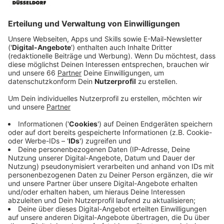
Anzeige
©
Sport1
Robert Marijanovic, Katharina Kleinfeldt und Basti
Schwele berichten für Sport1 von der Darts-
Weltmeisterschaft
Anzeige
Der
TV-Sender Sport1
und der
Streaming-Dienst
DAZN
übertragen umfangreich von den insgesamt 28
Sessions. "Da können sich Leben ändern. Es ist einfach
das größte und wichtigste Turnier", sagte Clemens.
Pausen gibt es nur an den drei Weihnachtstagen sowie
an Silvester. Sonst wird täglich gespielt, an den
meisten Tagen von 13.30 Uhr bis Mitternacht