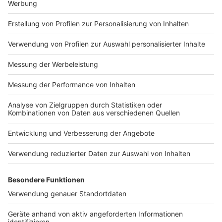
es gibt.
Gespielt wird nacheinander und abwechselnd.
Jeder Dart-Spieler hat immer
drei Würfe
, bevor
der Gegner an der Reihe ist.
Begonnen wird in einem sogenannten
Leg
bei 501.
Ziel ist es, so schnell wie möglich die 501 auf 0 zu
bekommen. Am Ende muss der entscheidende
Pfeil in einem der äußeren Doppelfelder der
Dartsschreibe (rote oder grüne Flächen), oder
aber, bei einer speziellen Wurfkombination, in der
Mitte der Dartscheibe - dem Bull's Eye - landen.
Ein
Satz
ist erst dann beendet, wenn ein Spieler
drei Legs
gewonnen hat. Im Laufe des Turniers
werden für einen Matcherfolg immer mehr
Satzgewinne notwendig. Im Modus
"Best of Five"
(drei Gewinnsätze werden benötigt) geht es in der
1. Runde los. In der vierten Runde gibt es schon
"Best of Seven"
(vier Gewinnsätze) und im Finale