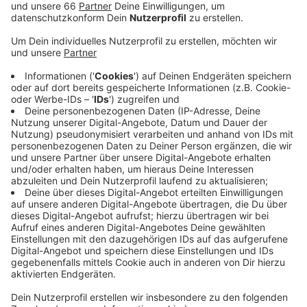
Er spielt bei der "Promi-Darts-WM" 2024 mit, die im
Maritim Hotel am Flughafen ausgetragen wird. Neben
Humphries nehmen noch weitere bekannte Darts-
Profis wie Michael van Gerwen, Peter Wright oder
Ricardo Pietreczko teil. Die Profis treten immer mit
einem Promi zusammen an, unter anderem sind
Musiker Eko Fresh, Comedian Chris Tall oder Verona
Pooth mit dabei. Gespielt wird ab 20:15 Uhr.
Anzeige
Weitere Infos und Links zum Thema:
Anzeige
Die PDC Darts-WM