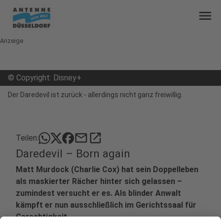
menu
Anzeige
©
Copyright: Disney+
Der Daredevil ist zurück - allerdings nicht ganz freiwillig.
mail
open_in_new
Teilen:
Daredevil – Born again
Matt Murdock (Charlie Cox) hat sein Doppelleben
als maskierter Rächer hinter sich gelassen –
zumindest versucht er es. Als blinder Anwalt
kämpft er nun ausschließlich im Gerichtssaal für
Gerechtigkeit.