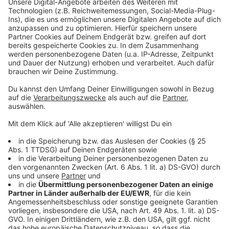
Video anzusehen.
Mehr Informationen
Will Fisk die Stadt wikrlich in eine glänzende Zukunft
führen? Oder stürzt er sie ins Leid und Chaos?
Akzeptieren
Anzeige
powered by
Usercentrics Consent
Management Platform
©
Copyright: Disney+
Im "normalen" Leben ist Murdock ein ganz normaler
Anwalt mit ganz normalen Freunden.
Anzeige
©
Copyright: Disney+
Noch sitzen sie nett beisammen. Doch Murdock und
Fisk werden schon bald erbittert gegeneinander