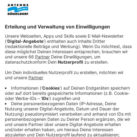
Veröffentlicht:
Samstag, 08.03.2025 10:19
Anzeige
Doch während er sich auf seine eigentliche
Bestimmung konzentrieren will, taucht ein alter
Schatten aus der Vergangenheit auf: Wilson Fisk
(Vincent D’Onofrio), einst gefürchteter Mafiaboss,
strebt als Bürgermeister von New York City nach
absoluter Macht. Offiziell will Fisk die Stadt in eine
neue Zukunft führen, doch hinter den Kulissen zieht er
skrupellos die Fäden. Auch Matt spürt, dass seine
einstige Fehde mit Fisk alles andere als vorbei ist.
Während beide Männer versuchen, ihre dunklen Seiten
zu begraben, werden sie von den Dämonen ihrer
Vergangenheit eingeholt. Schon bald stehen sie erneut
auf entgegengesetzten Seiten – als Daredevil und