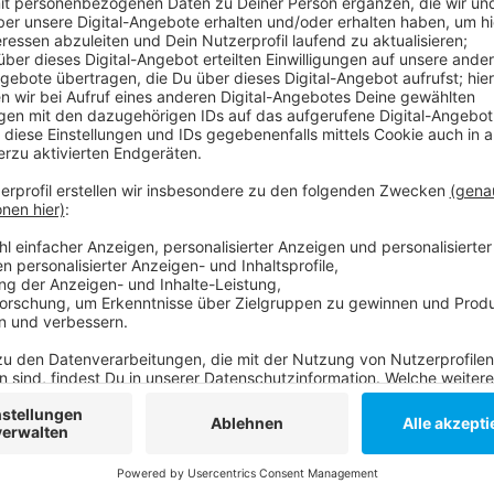
In der Mittagszeit steht der Truck vor der Sanaklinik
das Krankenhauspersonal gibt es Burger, vegetarisch
"Danke Food Truck" von einigen Sponsoren, aber auch
Mehr Infos
hier
.
Anzeige