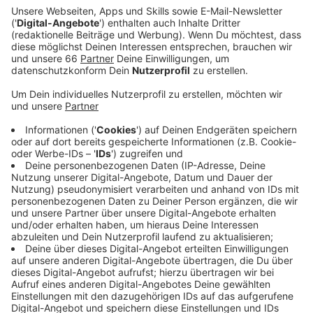
Anzeige
Ein Tag für die Kleinsten
Anzeige
In den USA wird heute der National Puppy Day
gefeiert – also der Welpen-Tag. Und mal ehrlich: Gibt
es etwas, das schneller gute Laune macht als kleine
Hunde? Ob tapsig, verspielt oder einfach nur flauschig
– Welpen schaffen es eigentlich immer, für einen
kurzen Moment alles andere auszublenden.
Anzeige
Gute Laune auf vier Pfoten