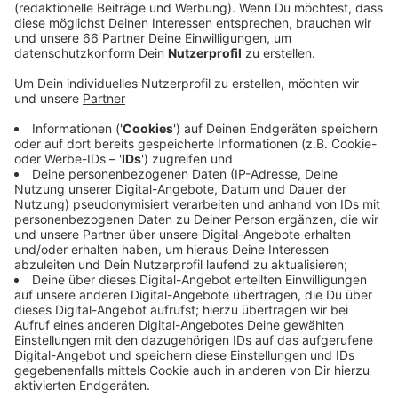
Anzeige
GTA 6 wird wahrscheinlich das bisher
teuerste Videospiel der Geschichte
Anzeige
Mit Produktionskosten in Milliardenhöhe wird es das
teuerste Spiel der Geschichte. Am 19. November
kommt es raus, aber vorbestellen kann man es schon
jetzt.
Anzeige