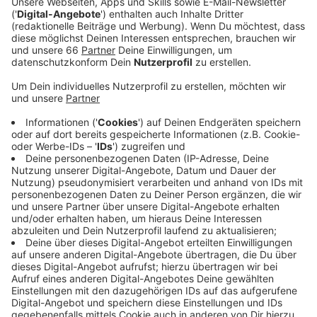
Anzeige
Neues Getränk mit großem Versprechen
Anzeige
Capri Sun bringt eine neue Variante auf den Markt: mit
Elektrolyten. Also genau das, was man sonst eher aus
dem Sportbereich kennt. Die Idee dahinter: schneller
wieder fit werden – nach dem Training oder vielleicht
auch nach einer etwas längeren Nacht.
Anzeige
Marketing oder echter Mehrwert?
Anzeige