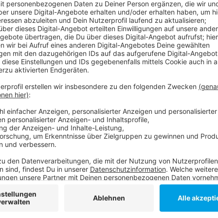
Brückentage? Eine seltsame Erfindung.
Anzeige
Unser Hannes hat so eine Probleme mit diesem Kons
Anzeige
Daily Hannes: Brückentage
Anzeige