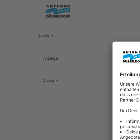
Anzeige
Anzeige
Anzeige