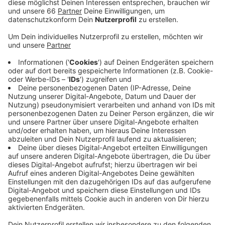
Anzeige
Wie die Feuerwehr mitteilt, gingen Montag direkt
mehrere Notrufe ein, weil am "Großen Dern" Rauch und
Flammen an einem Haus sichtbar waren. Rund 50
Einsatzkräfte waren demnach im Einsatz, um das
Feuer in dem Einfamilienhaus zu löschen. Rund vier
Stunden dauerte der Einsatz. Niemand wurde laut
Feuerwehr verletzt. Wie es zu dem Brand gekommen
ist, ermittelt jetzt die Kriminalpolizei.
Anzeige
Weitere Infos und Links:
Anzeige