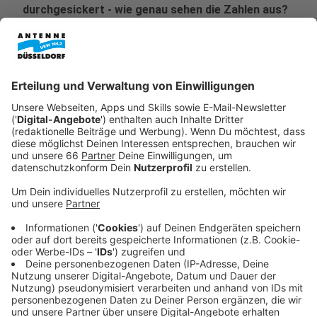
durchgesickert - wie genau sehen die Zahlen aus?
Veröffentlicht:
Donnerstag, 30.01.2025 10:15
Anzeige
Die Schäden durch Computerkriminalität haben sich
innerhalb eines Jahres in Nordrhein-Westfalen fast
verdoppelt - auf 81 Millionen Euro. Das ist eine Zahl,
die aufhorchen lässt. Die andere Statistik, die markant
ist: Die Zahl der Straftaten, die über das Internet oder
mit Hilfe eines Computer begangen werden, ist um
zwölf Prozent auf fast 58.000 gestiegen. Die Kurve
zeigt schon seit Jahren immer weiter nach oben.
Anzeige