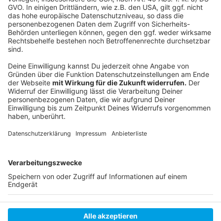
Die Chancen, Täter zu erwischen, stehen nicht gut. Die
Polizei rät deshalb: Bei verdächtigen E-Mails lieber
zweimal prüfen, ob man darauf antworten möchte.
Wichtig ist auch, regelmäßig die
Passwörter ändern
und möglicherweise auf
sogenannte Passkeys
zu
setzen.
Autoren: Joachim Schultheis & José Narciandi
Anzeige
Anzeige
Anzeige