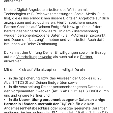
©
picture alliance/dpa | Frank Rumpenhorst
Immer häufiger und drastischer werden Menschen
online abgezockt.
Anzeige
Cyberkriminalität: Kaum Täter können
dingfest gemacht werden
Anzeige
Viel zu häufig kommen die Täter im Netz davon. Die
Aufklärungsquote liegt bei gerade mal rund 16
Prozent. In den meisten Fällen sitzen die Täter im
Ausland, hier sinkt die Aufklärungsquote auf 5 Prozent.