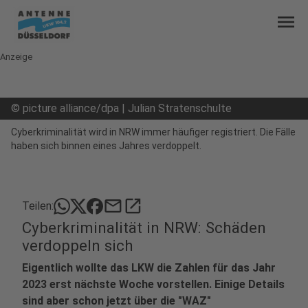
menu
Anzeige
©
picture alliance/dpa | Julian Stratenschulte
Cyberkriminalität wird in NRW immer häufiger registriert. Die Fälle
haben sich binnen eines Jahres verdoppelt.
mail
open_in_new
Teilen:
Cyberkriminalität in NRW: Schäden
verdoppeln sich
Eigentlich wollte das LKW die Zahlen für das Jahr
2023 erst nächste Woche vorstellen. Einige Details
sind aber schon jetzt über die "WAZ"