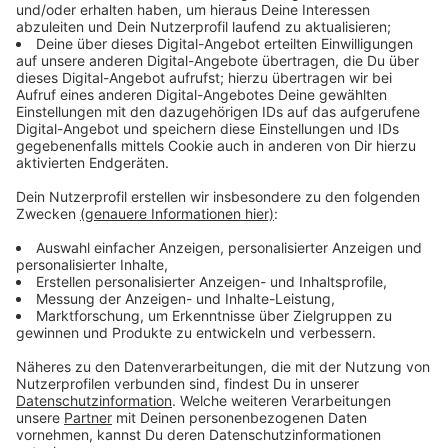
Cyberkriminalität: Viele Straftaten werden
nicht gemeldet
Anzeige
Die Polizei in NRW spricht gerade in diesem
Kriminalitätsbereich von einem großen Dunkelfeld.
Viele Fälle würden gar nicht erst gemeldet. Bei den
Entwicklungen muss festgehalten werden, dass das
natürlich immer nur Fälle sind, die der Polizei gemeldet
wurden. Das Dunkelfeld dürfte größer sein. Viele
melden sich nicht, weil sie sich schämen. Das gilt vor
allem für Privatleute. Für Unternehmen gilt etwas
anderes: Manche Firmen befürchten, dass sie sie
gegenüber der Polizei viel zu sensible Daten
offenlegen müssen, wenn sie Opfer eines Betrugs
geworden sind.
Anzeige