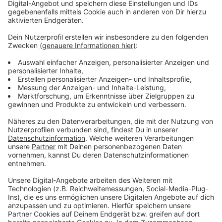
Anzeige
Am Abend sind die Ministerinnen und Minister der G7-
Staaten dann noch im Rathaus bei Oberbürgermeister
Stephan Keller zu Gast, bevor es zu einem
gemeinsamen Essen ins Ständehaus geht.
Anzeige
Weitere Infos und Links zum Thema
Anzeige
Bundesministerium für Digitales und Verkehr
Digitalminister der G7 treffen sich in Düsseldorf