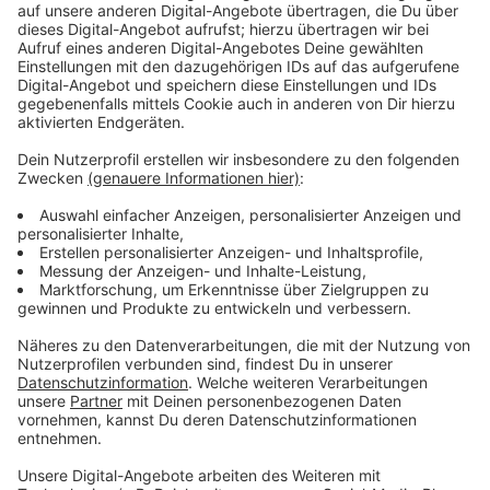
Wir benötigen Ihre
Zustimmung, um den YouTube
Video-Service zu laden!
Wir verwenden einen Service eines
Drittanbieters, um Videoinhalte
einzubetten. Dieser Service kann
Daten zu Ihren Aktivitäten
sammeln. Bitte lesen Sie die
Details durch und stimmen Sie der
Nutzung des Service zu, um dieses
Video anzusehen.
Mehr Informationen
Die beiden Frauen haben ein dunkles Geheimnis. Und
plötzlich erscheint die Entführung in einem anderen
Akzeptieren
Licht.