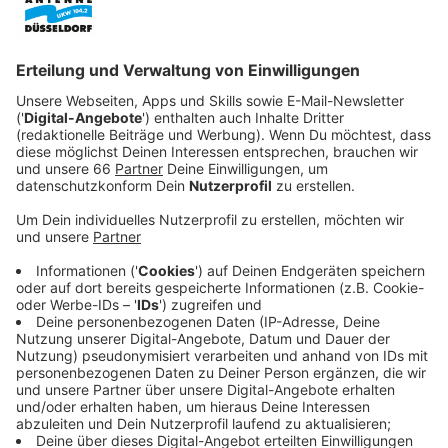
Veröffentlicht:
Freitag, 30.07.2021 09:30
Anzeige
Knappe zwei Jahre später kann die Polizei sie
aufspüren und erschießt ihren Kidnapper. In der Zeit
ohne sie hat sich das Leben verändert. Unter anderem
hat ihr damaliger Freund mittlerweile eine neue
Freundin: Jeanette Turner (Chiara Aurelia).
Schnell keimt ein Verdacht auf: Die Entführung von
Kate muss etwas mit der Verwandlung von Jeanette
vom häßlichen Entlein zum hübschen Schwan zu tun
haben.
Streaming-Dienst: Amazon Prime Video
Anzeige