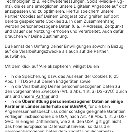
powered by
Usercentrics Consent
Anzeige
Management Platform
©
Copyright: Amazon Prime Video
Kate (links) und Jeanette (rechts) streiten sich um
den selben Mann. Und sie haben ein Geheimnis!
Anzeige
©
Copyright: Amazon Prime Video
Vor Kates Verschwinden war Jeanette eher eine
unscheinbare Schülerin. Doch irgendetwas hat sie
verändert.
Anzeige