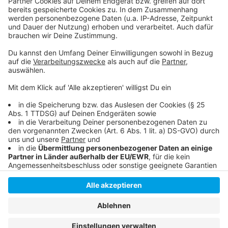
Nutzung des Service zu, um dieses
Video anzusehen.
Mehr Informationen
Tipps der Stadt zum Mund-/Nasenschutz
Akzeptieren
Anzeige
powered by
Usercentrics Consent
Management Platform
Anzeige
Anzeige
Anzeige