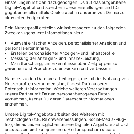
Das Luisenheim in Eller
ANTENNE-Liveticker zu Corona
Stadt informiert über Corona
Anzeige
Wir benötigen Ihre
Zustimmung, um den YouTube
Video-Service zu laden!
Wir verwenden einen Service eines
Drittanbieters, um Videoinhalte
einzubetten. Dieser Service kann
Daten zu Ihren Aktivitäten
sammeln. Bitte lesen Sie die
Details durch und stimmen Sie der