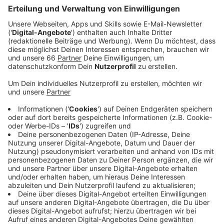
Veröffentlicht:
Freitag, 02.10.2020 14:18
Anzeige
Deswegen gibt es zur Zeit im Luisenheim auch
Umbauarbeiten: Ein Wohnbereich wird komplett
abgetrennt und als Isolierstation eingerichtet. Das
Gesundheitsamt begleitet die Maßnahmen. Aktuell
müssen 14 Heimbewohner im Krankenhaus behandelt
werden. - Der 7 Tage-Index in Düsseldorf liegt
unverändert bei knapp 27 (26,8) Neuerkrankungen pro
100.000 Einwohnern. Erneut angestiegen ist heute die
Zahl der Menschen in häuslicher Quarantäne: 1.600
Düsseldorfer haben im Moment Hausarrest.
Aktuelle Coronazahlen der Stadt